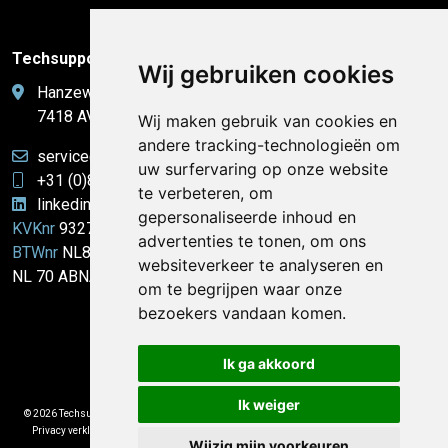
Techsupport Nederland B.V.
Wij gebruiken cookies
Hanzeweg 45 C
7418 AV Deventer
Wij maken gebruik van cookies en
andere tracking-technologieën om
service@techsupport-nederland.nl
uw surfervaring op onze website
+31 (0)85 21 29 534
te verbeteren, om
linkedin.com/techsupport-nederland/
gepersonaliseerde inhoud en
KVKnr
93275242
advertenties te tonen, om ons
BTWnr
NL866336527B01
websiteverkeer te analyseren en
NL 70 ABNA 0133 1964 02
om te begrijpen waar onze
bezoekers vandaan komen.
Ik ga akkoord
Ik weiger
© 2026 Techsupport Nederland B.V.
|
Algemene voorwaarden
|
Disclaimer
|
Privacy verklaring
|
Grafisch ontwerp
Fokko Ontwerp
|
Technische realisatie
Wijzig mijn voorkeuren
Sieronline B.V.